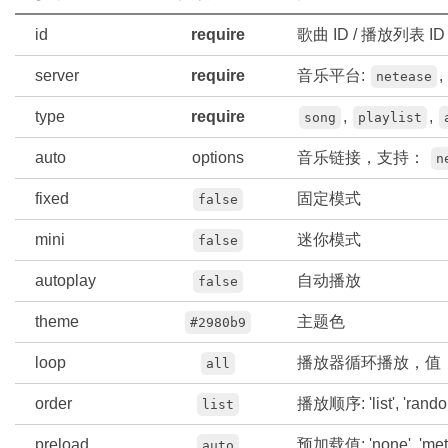
id
require
歌曲 ID / 播放列表 ID
server
require
音乐平台:
,
netease
type
require
,
,
song
playlist
auto
options
音乐链接，支持：
n
fixed
固定模式
false
mini
迷你模式
false
autoplay
自动播放
false
theme
主题色
#2980b9
loop
播放器循环播放，值： 'all'
all
order
播放顺序: 'list', 'rando
list
preload
预加载值: 'none', 'metad
auto