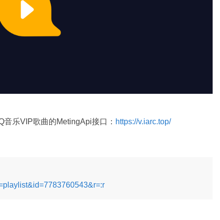
IP歌曲的MetingApi接口：
https://v.iarc.top/
e=playlist&id=7783760543&r=:r