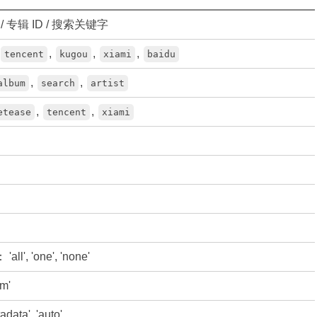
 / 专辑 ID / 搜索关键字
,
,
,
tencent
kugou
xiami
baidu
,
,
album
search
artist
,
,
etease
tencent
xiami
, 'one', 'none'
m'
ata', 'auto'