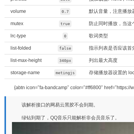
volume
默认音量，注意播放
0.7
mutex
防止同时播放，当这
true
lrc-type
歌词类型
0
list-folded
指示列表是否应该首
false
list-max-height
列出最大高度
340px
storage-name
存储播放器设置的 local
metingjs
{abtn icon="fa-bandcamp" color="#ff6800" href="https:
该解析接口的网易云黑胶不会到期。
绿钻到期了，QQ音乐只能解析非会员音乐了。