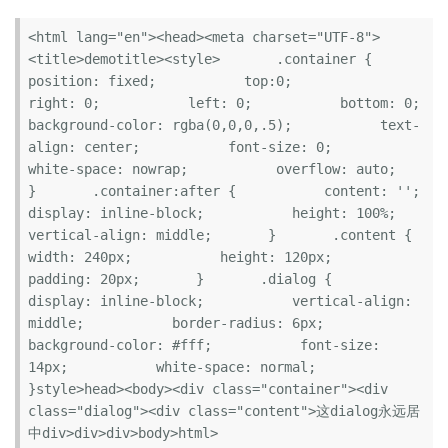
<html lang="en"><head><meta charset="UTF-8">
<title>demotitle><style>       .container {           
position: fixed;           top:0;           
right: 0;           left: 0;           bottom: 0;           
background-color: rgba(0,0,0,.5);           text-
align: center;           font-size: 0;           
white-space: nowrap;           overflow: auto;       
}       .container:after {           content: '';           
display: inline-block;           height: 100%;           
vertical-align: middle;       }       .content {           
width: 240px;           height: 120px;           
padding: 20px;       }       .dialog {           
display: inline-block;           vertical-align: 
middle;           border-radius: 6px;           
background-color: #fff;           font-size: 
14px;           white-space: normal;       
}style>head><body><div class="container"><div 
class="dialog"><div class="content">这dialog永远居
中div>div>div>body>html>