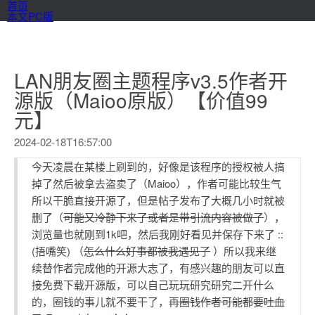
首页
本文PC版
LAN朋友圈主题程序v3.5作者开
源版（Maioo原版）【价值99
元】
2024-02-18T16:57:00
今天凌晨在某楼上刷到的，好像是该程序的授权被人搞
掉了然后被拿去盗卖了（Maioo），作者可能比较生气
所以干脆直接开源了，但是帖子发布了大概几小时就被
删了（
可能又冷静下来了或者是带引流内容被做了
），
浏览量也就刚到1k吧，然后我刚好看见并保存下来了 ::
(捂嘴笑) （
怎么什么好事都被我遇见了
）所以我来继
续替作者完成他的开源大志了，有感兴趣的朋友可以直
接免费下载开源版，可以自己玩玩研究研究二开什么
的，圈钱的事儿就不要干了，
再圈钱作者可能都要吐血