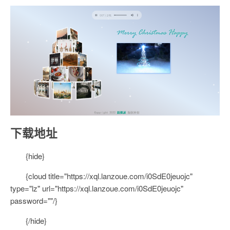
下载地址
{hide}
{cloud title="https://xql.lanzoue.com/i0SdE0jeuojc"
type="lz" url="https://xql.lanzoue.com/i0SdE0jeuojc"
password=""/}
{/hide}