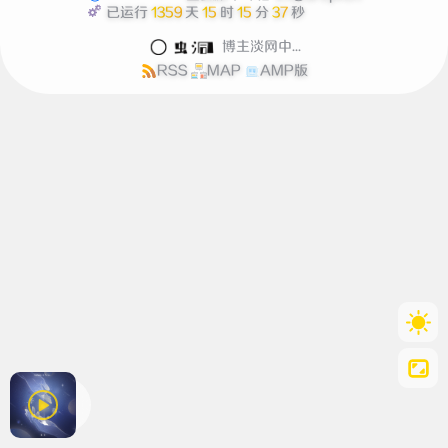
已运行
1359
天
15
时
15
分
37
秒
博主淡网中...
RSS
MAP
AMP版