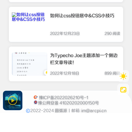
如何让css按钮居中&CSS小技巧
2022年12月23日
290 阅读
为Typecho Joe主题添加一个侧边
栏文章导读！
2022年12月18日
899 阅读
豫ICP备2022026210号-1
豫公网安备 41020202000150号
2022-2024
圆弧派
丨邮箱:
im@arcpi.cn
已运行
1361
天
06
时
43
分
26
秒
博主淡网中...