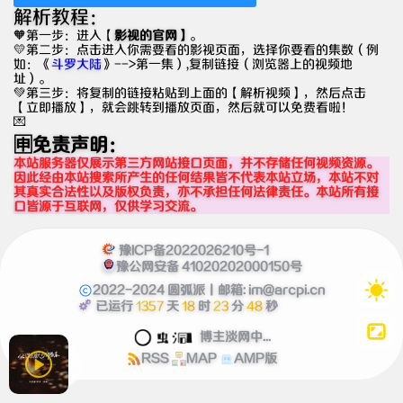
解析教程：
🧡第一步：进入【
影视的官网
】
。
💛第二步：点击进入你需要看的影视页面，选择你要看的集数（例
如：《
斗罗大陆
》-->第一集）,复制链接（浏览器上的视频地
址）。
💚第三步：将复制的链接粘贴到上面的【解析视频】，然后点击
【立即播放】，就会跳转到播放页面，然后就可以免费看啦！
💌
🈸免责声明：
本站服务器仅展示第三方网站接口页面，并不存储任何视频资源。
因此经由本站搜索所产生的任何结果皆不代表本站立场，本站不对
其真实合法性以及版权负责，亦不承担任何法律责任。本站所有接
口皆源于互联网，仅供学习交流。
豫ICP备2022026210号-1
豫公网安备 41020202000150号
2022-2024
圆弧派
丨邮箱:
im@arcpi.cn
已运行
1357
天
18
时
23
分
48
秒
博主淡网中...
RSS
MAP
AMP版