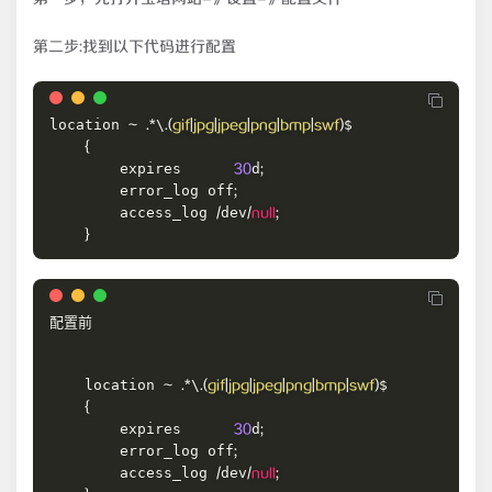
第二步:找到以下代码进行配置
location 
\
$

~
.
*
.
(
gif
|
jpg
|
jpeg
|
png
|
bmp
|
swf
)
{
        expires      
d
30
;
        error_log off
;
        access_log 
dev
/
/
null
;
}
配置前

    location 
\
$

~
.
*
.
(
gif
|
jpg
|
jpeg
|
png
|
bmp
|
swf
)
{
        expires      
d
30
;
        error_log off
;
        access_log 
dev
/
/
null
;