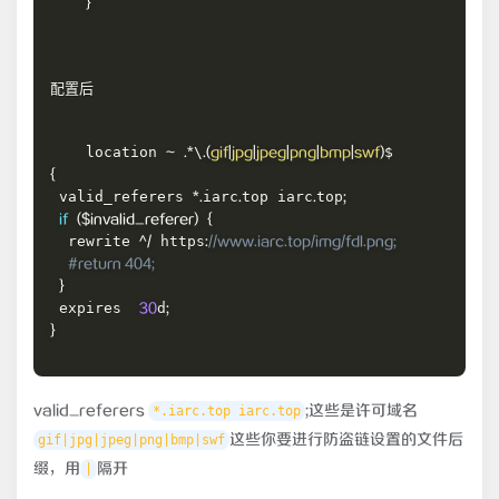
}
配置后

    location 
\
~
.
*
.
(
gif
|
jpg
|
jpeg
|
png
|
bmp
|
swf
)
{
 valid_referers 
iarc
top iarc
top
*
.
.
.
;
if
(
$invalid_referer
)
{
  rewrite 
 https
^
/
:
//www.iarc.top/img/fdl.png;
#return 404;
}
 expires  
d
30
;
}
valid_referers
;这些是许可域名
*.iarc.top iarc.top
这些你要进行防盗链设置的文件后
gif|jpg|jpeg|png|bmp|swf
缀，用
隔开
|