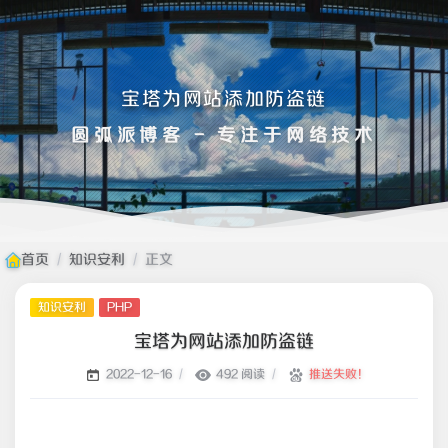
宝塔为网站添加防盗链
圆弧派博客 - 专注于网络技术
首页
/
知识安利
/
正文
知识安利
PHP
宝塔为网站添加防盗链
/
492 阅读
/
推送失败！
2022-12-16