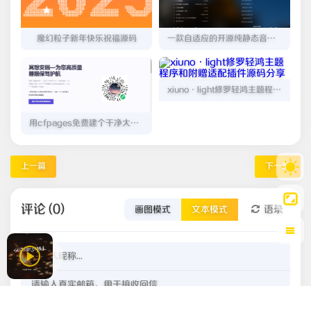
魔幻粒子新年快乐祝福源码
一款自适应的开源纯静态音乐播放器
xiuno·light修罗轻鸿主题程序和附赠适配插件源码分享
用cfpages免费建个干净大气的程序介绍页[附源码]
上一篇
下一篇
评论 (0)
语录
画图模式
文本模式