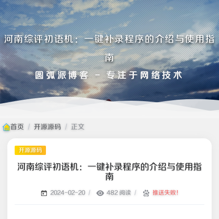
河南综评初语机：一键补录程序的介绍与使用指
南
圆弧派博客 - 专注于网络技术
首页
/
开源源码
/
正文
开源源码
河南综评初语机：一键补录程序的介绍与使用指
南
/
482 阅读
/
推送失败！
2024-02-20